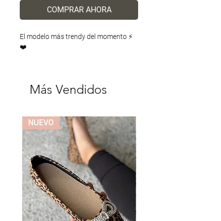
COMPRAR AHORA
El modelo más trendy del momento ⚡️
❤️
Más Vendidos
NUEVO
NUEVO