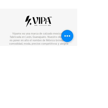
Vipamx es una marca de calzado mexicana
fabricada en León, Guanajuato.
Nuestro objetivo
es poner en alto el nombre de México brindando
comodidad, moda, precios competitivos y alegría
con cada uno de nuestros pares.
#calzademexico
¡Síguenos!
Categorías
Dama
Caballero
Mini Vipamx
Descuentos
¿Quieres ser distribuidor?