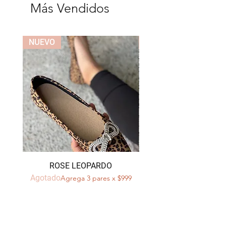
Más Vendidos
NUEVO
NUEVO
ROSE LEOPARDO
Agotado
Agotado
Agrega 3 pares x $999