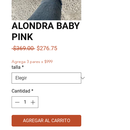
ALONDRA BABY
PINK
Precio
Precio
 $369.00 
$276.75
de
Agrega 3 pares x $999
oferta
talla
*
Cantidad
*
AGREGAR AL CARRITO