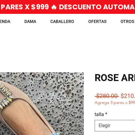
 PARES X $999 🔥 DESCUENTO AUTOM
IENDA
DAMA
CABALLERO
OFERTAS
OTROS
ROSE A
Preci
 $280.00 
$210
Agrega 3 pares x $9
talla
*
Elegir