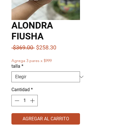
ALONDRA
FIUSHA
Precio
Precio
 $369.00 
$258.30
de
Agrega 3 pares x $999
oferta
talla
*
Cantidad
*
AGREGAR AL CARRITO