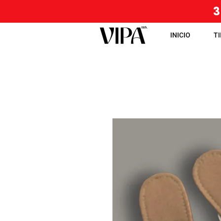
3
INICIO
T