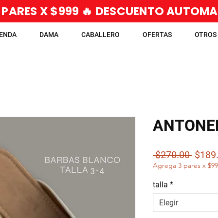
 PARES X $999 🔥 DESCUENTO AUTOM
IENDA
DAMA
CABALLERO
OFERTAS
OTROS
ANTONE
Preci
 $270.00 
$189
Agrega 3 pares x $9
talla
*
Elegir