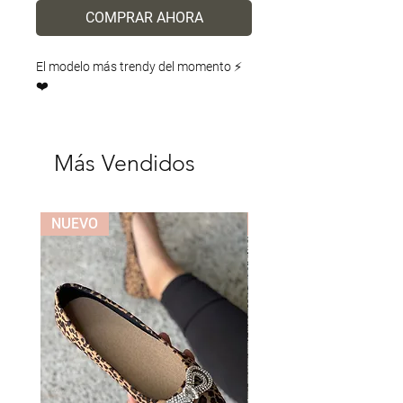
COMPRAR AHORA
El modelo más trendy del momento ⚡️
❤️
Más Vendidos
NUEVO
NUEVO