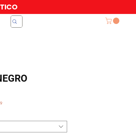
ATICO
NEGRO
99