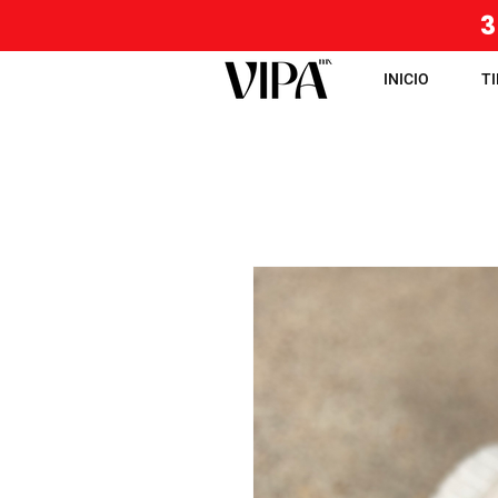
3
INICIO
T