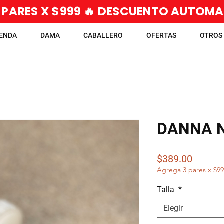
 PARES X $999 🔥 DESCUENTO AUTOM
IENDA
DAMA
CABALLERO
OFERTAS
OTROS
DANNA 
Precio
$389.00
Agrega 3 pares x $9
Talla
*
Elegir