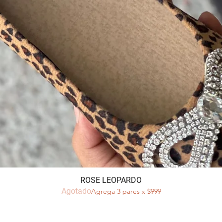
Vista rápida
ROSE LEOPARDO
Agotado
Agrega 3 pares x $999