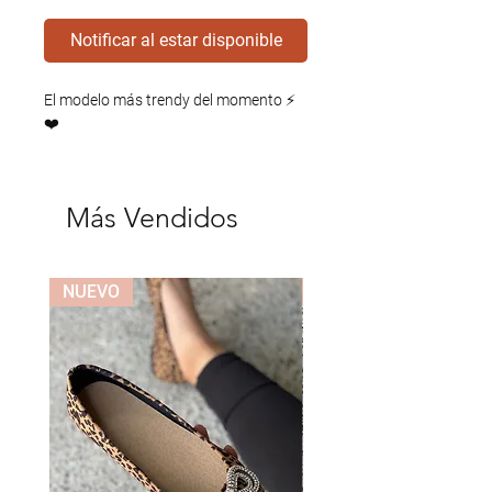
Notificar al estar disponible
El modelo más trendy del momento ⚡️
❤️
Más Vendidos
NUEVO
NUEVO