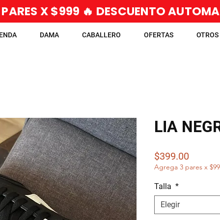
 PARES X $999 🔥 DESCUENTO AUTOM
IENDA
DAMA
CABALLERO
OFERTAS
OTROS
LIA NEG
Precio
$399.00
Agrega 3 pares x $9
Talla
*
Elegir