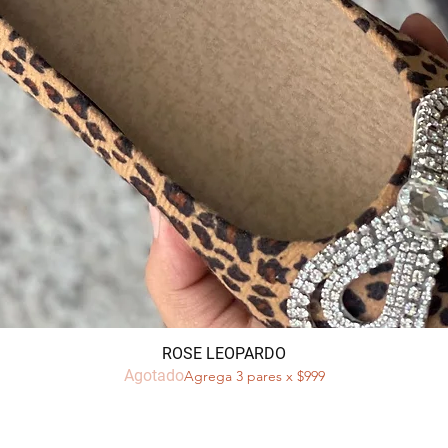
Vista rápida
ROSE LEOPARDO
Agotado
Agrega 3 pares x $999