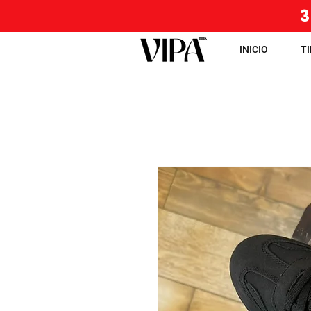
3
INICIO
T