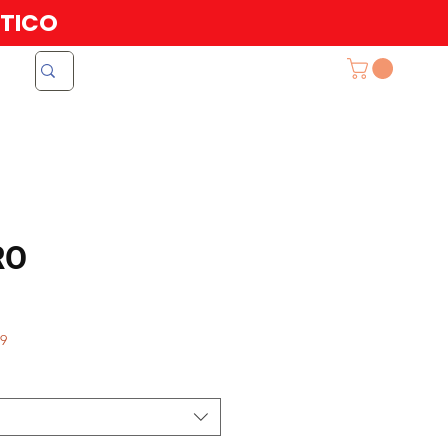
ATICO
RO
99