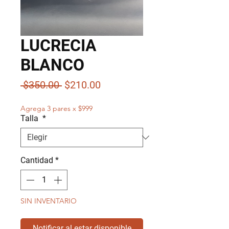
LUCRECIA
BLANCO
Precio
Precio
 $350.00 
$210.00
de
Agrega 3 pares x $999
oferta
Talla
*
Cantidad
*
SIN INVENTARIO
Notificar al estar disponible