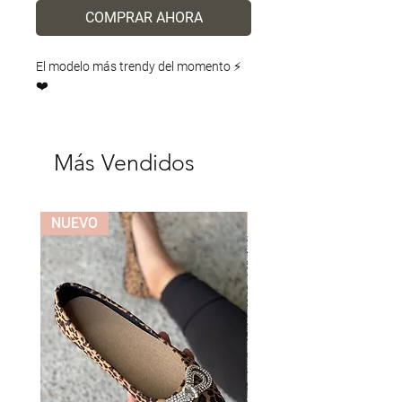
COMPRAR AHORA
El modelo más trendy del momento ⚡️
❤️
Más Vendidos
NUEVO
NUEVO