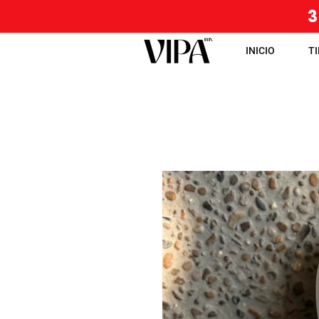
3
INICIO
T