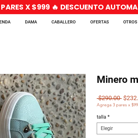
 PARES X $999 🔥 DESCUENTO AUTOM
IENDA
DAMA
CABALLERO
OFERTAS
OTROS
Minero m
Preci
 $290.00 
$232
Agrega 3 pares x $9
talla
*
Elegir