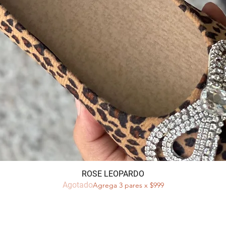
Vista rápida
ROSE LEOPARDO
Agotado
Agrega 3 pares x $999