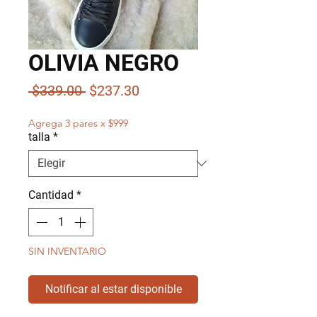
OLIVIA NEGRO
Precio
Precio
 $339.00 
$237.30
de
Agrega 3 pares x $999
oferta
talla
*
Cantidad
*
SIN INVENTARIO
Notificar al estar disponible