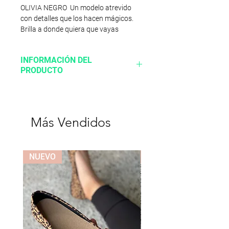
OLIVIA NEGRO  Un modelo atrevido 
con detalles que los hacen mágicos. 
Brilla a donde quiera que vayas
INFORMACIÓN DEL
PRODUCTO
Corte sintetico
Suela Ranil
Más Vendidos
NUEVO
NUEVO