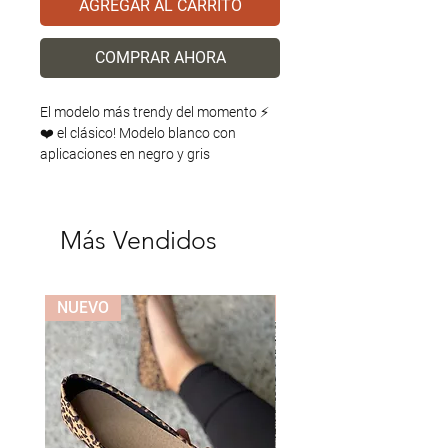
AGREGAR AL CARRITO
COMPRAR AHORA
El modelo más trendy del momento ⚡️
❤️ el clásico! Modelo blanco con
aplicaciones en negro y gris
Más Vendidos
NUEVO
NUEVO