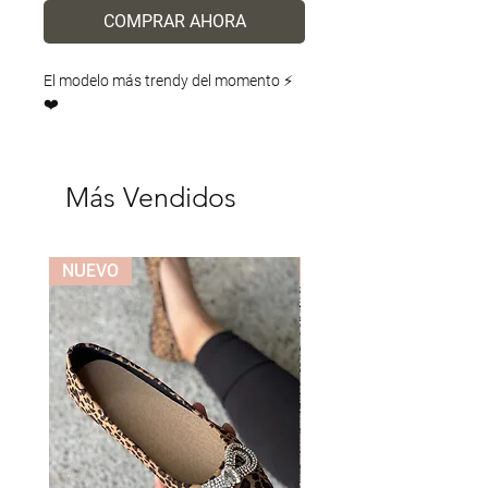
COMPRAR AHORA
El modelo más trendy del momento ⚡️
❤️
Más Vendidos
NUEVO
NUEVO