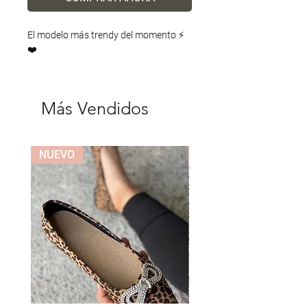
El modelo más trendy del momento ⚡️
❤️
Más Vendidos
NUEVO
NUEVO